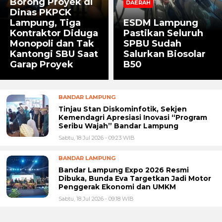
Borong Proyek di
DAERAH
Dinas PKPCK
Lampung, Tiga
ESDM Lampung
Kontraktor Diduga
Pastikan Seluruh
Monopoli dan Tak
SPBU Sudah
Kantongi SBU Saat
Salurkan Biosolar
Garap Proyek
B50
BANDAR LAMPUNG
Tinjau Stan Diskominfotik, Sekjen
Kemendagri Apresiasi Inovasi “Program
Seribu Wajah” Bandar Lampung
Sabtu, 18 Jul 2026 - 09:23 WIB
BANDAR LAMPUNG
Bandar Lampung Expo 2026 Resmi
Dibuka, Bunda Eva Targetkan Jadi Motor
Penggerak Ekonomi dan UMKM
Sabtu, 18 Jul 2026 - 09:18 WIB