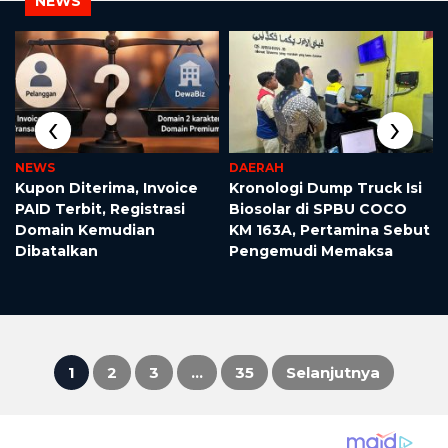
NEWS
‹
›
NEWS
DAERAH
Kupon Diterima, Invoice
Kronologi Dump Truck Isi
k
PAID Terbit, Registrasi
Biosolar di SPBU COCO
i
Domain Kemudian
KM 163A, Pertamina Sebut
Dibatalkan
Pengemudi Memaksa
1
2
3
…
35
Selanjutnya
Paginasi