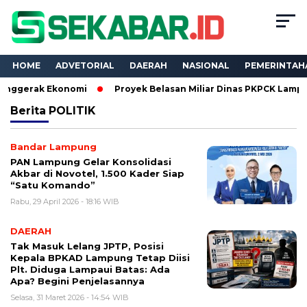
HOME
ADVETORIAL
DAERAH
NASIONAL
PEMERINTAH
ak Ekonomi
Proyek Belasan Miliar Dinas PKPCK Lampung Dikua
Berita
POLITIK
Bandar Lampung
PAN Lampung Gelar Konsolidasi
Akbar di Novotel, 1.500 Kader Siap
“Satu Komando”
Rabu, 29 April 2026 - 18:16 WIB
DAERAH
Tak Masuk Lelang JPTP, Posisi
Kepala BPKAD Lampung Tetap Diisi
Plt. Diduga Lampaui Batas: Ada
Apa? Begini Penjelasannya
Selasa, 31 Maret 2026 - 14:54 WIB