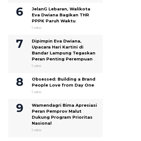
JelanG Lebaran, Walikota
Eva Dwiana Bagikan THR
PPPK Paruh Waktu
1 view
Dipimpin Eva Dwiana,
Upacara Hari Kartini di
Bandar Lampung Tegaskan
Peran Penting Perempuan
1 view
Obsessed: Building a Brand
People Love from Day One
1 view
Wamendagri Bima Apresiasi
Peran Pemprov Malut
Dukung Program Prioritas
Nasional
1 view