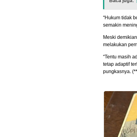
Baca juga:
“Hukum tidak b
semakin mening
Meski demikian
melakukan pemb
“Tentu masih ad
tetap adaptif t
pungkasnya. (**