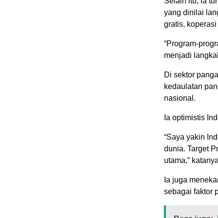
Selain itu, ia 
yang dinilai l
gratis, kopera
“Program-progr
menjadi langka
Di sektor pang
kedaulatan pan
nasional.
Ia optimistis I
“Saya yakin In
dunia. Target P
utama,” katanya
Ia juga meneka
sebagai faktor 