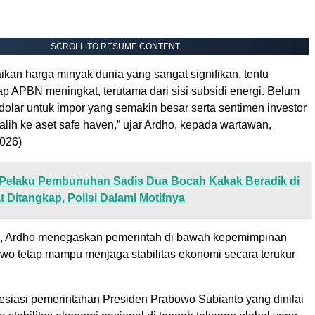
SCROLL TO RESUME CONTENT
ikan harga minyak dunia yang sangat signifikan, tentu
p APBN meningkat, terutama dari sisi subsidi energi. Belum
dolar untuk impor yang semakin besar serta sentimen investor
alih ke aset safe haven,” ujar Ardho, kepada wartawan,
2026)
Pelaku Pembunuhan Sadis Dua Bocah Kakak Beradik di
at Ditangkap, Polisi Dalami Motifnya
n, Ardho menegaskan pemerintah di bawah kepemimpinan
wo tetap mampu menjaga stabilitas ekonomi secara terukur
siasi pemerintahan Presiden Prabowo Subianto yang dinilai