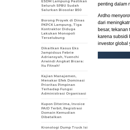
ESDM Lampung Pastikan
penting dalam 
Seluruh SPBU Sudah
Salurkan Biosolar B50
Ardho menyorot
Borong Proyek di Dinas
dari meningkatn
PKPCK Lampung, Tiga
Kontraktor Diduga
besar, tekanan
Lakukan Monopoli
karena subsidi
Terselubung
investor global
Dikaitkan Kasus Eks
Jampidsus Febrie
Adriansyah, Yuenchi
Arwindi Angkat Bicara:
Itu Fitnah!
Kajian Manajemen,
Menakar Efek Dominasi
Prioritas Pimpinan
Terhadap Fungsi
Administrasi Organisasi
Kupon Diterima, Invoice
PAID Terbit, Registrasi
Domain Kemudian
Dibatalkan
Kronologi Dump Truck Isi