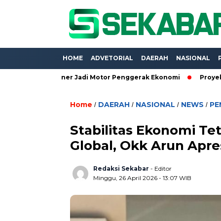
HOME
ADVETORIAL
DAERAH
NASIONAL
MKM Kuliner Jadi Motor Penggerak Ekonomi
Proyek Belasan M
Home
DAERAH
NASIONAL
NEWS
PE
/
/
/
/
Stabilitas Ekonomi Te
Global, Okk Arun Apre
Redaksi Sekabar
- Editor
Minggu, 26 April 2026 - 13:07 WIB