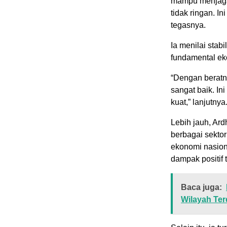
mampu menjaga 
tidak ringan. I
tegasnya.
Ia menilai stabi
fundamental ek
“Dengan beratny
sangat baik. I
kuat,” lanjutnya
Lebih jauh, Ardh
berbagai sekto
ekonomi nasiona
dampak positif 
Baca juga:
Wilayah Te