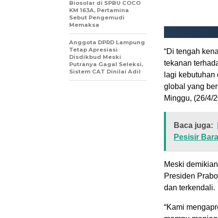
Biosolar di SPBU COCO
KM 163A, Pertamina
Sebut Pengemudi
Memaksa
Anggota DPRD Lampung
Tetap Apresiasi
“Di tengah kena
Disdikbud Meski
tekanan terhada
Putranya Gagal Seleksi,
Sistem CAT Dinilai Adil
lagi kebutuhan 
global yang ber
Minggu, (26/4/
Baca juga:
Pesisir Bar
Meski demikia
Presiden Prabo
dan terkendali.
“Kami mengapre