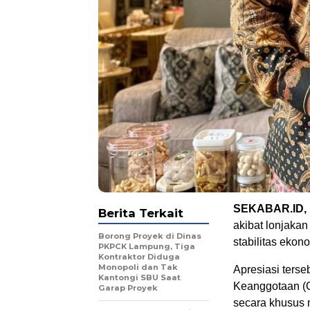
SEKABAR.ID,
Berita Terkait
akibat lonjaka
Borong Proyek di Dinas
stabilitas ekon
PKPCK Lampung, Tiga
Kontraktor Diduga
Monopoli dan Tak
Apresiasi terse
Kantongi SBU Saat
Keanggotaan (
Garap Proyek
secara khusus 