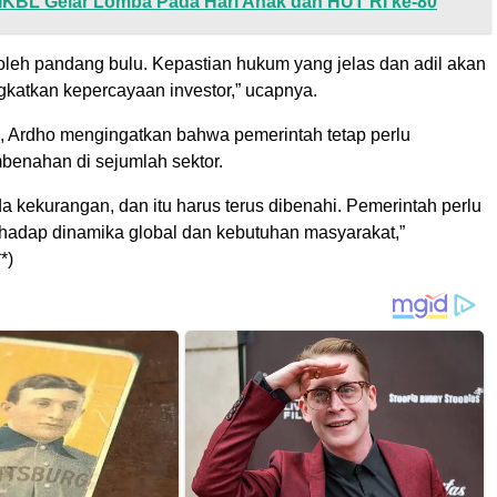
IKBL Gelar Lomba Pada Hari Anak dan HUT RI ke-80
oleh pandang bulu. Kepastian hukum yang jelas dan adil akan
katkan kepercayaan investor,” ucapnya.
, Ardho mengingatkan bahwa pemerintah tetap perlu
enahan di sejumlah sektor.
a kekurangan, dan itu harus terus dibenahi. Pemerintah perlu
erhadap dinamika global dan kebutuhan masyarakat,”
*)