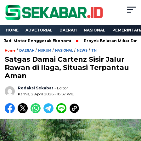
HOME
ADVETORIAL
DAERAH
NASIONAL
PEMERINTAH
or Penggerak Ekonomi
Proyek Belasan Miliar Dinas PKPCK La
/
/
/
/
/
Home
DAERAH
HUKUM
NASIONAL
NEWS
TNI
Satgas Damai Cartenz Sisir Jalur
Rawan di Ilaga, Situasi Terpantau
Aman
Redaksi Sekabar
- Editor
Kamis, 2 April 2026 - 18:57 WIB