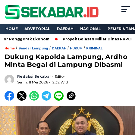
HOME
ADVETORIAL
DAERAH
NASIONAL
PEMERINTAH
erak Ekonomi
Proyek Belasan Miliar Dinas PKPCK Lampung Dik
/
/
/
/
Home
Bandar Lampung
DAERAH
HUKUM
KRIMINAL
Dukung Kapolda Lampung, Ardho
Minta Begal di Lampung Dibasmi
Redaksi Sekabar
- Editor
Senin, 11 Mei 2026 - 12:32 WIB