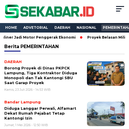
HOME
ADVETORIAL
DAERAH
NASIONAL
PEMERINTAH
Jadi Motor Penggerak Ekonomi
Proyek Belasan Miliar Dinas P
Berita
PEMERINTAHAN
DAERAH
Borong Proyek di Dinas PKPCK
Lampung, Tiga Kontraktor Diduga
Monopoli dan Tak Kantongi SBU
Saat Garap Proyek
Kamis, 23 Juli 2026 - 14:53 WIB
Bandar Lampung
Diduga Langgar Perwali, Alfamart
Dekat Rumah Pejabat Tetap
Kantongi Izin
Jumat, 1 Mei 2026 - 12:50 WIB