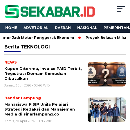
HOME
ADVETORIAL
DAERAH
NASIONAL
PEMERINTAH
di Motor Penggerak Ekonomi
Proyek Belasan Miliar Dinas PK
Berita
TEKNOLOGI
NEWS
Kupon Diterima, Invoice PAID Terbit,
Registrasi Domain Kemudian
Dibatalkan
Jumat, 3 Juli 2026 - 08:46 WIB
Bandar Lampung
Mahasiswa FISIP Unila Pelajari
Strategi Redaksi dan Manajemen
Media di sinarlampung.co
Kamis, 30 April 2026 - 00:13 WIB