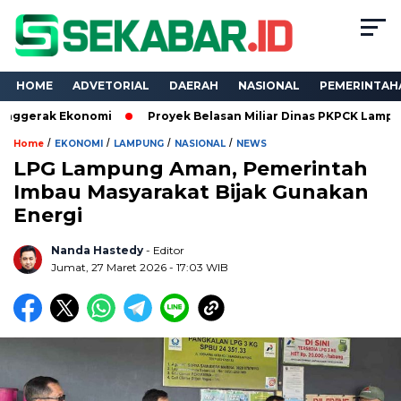
HOME
ADVETORIAL
DAERAH
NASIONAL
PEMERINTAH
Ekonomi
Proyek Belasan Miliar Dinas PKPCK Lampung Dikuasai
/
/
/
/
Home
EKONOMI
LAMPUNG
NASIONAL
NEWS
LPG Lampung Aman, Pemerintah
Imbau Masyarakat Bijak Gunakan
Energi
Nanda Hastedy
- Editor
Jumat, 27 Maret 2026 - 17:03 WIB