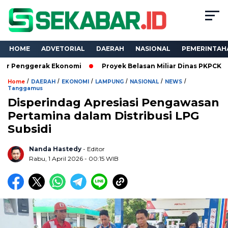
HOME
ADVETORIAL
DAERAH
NASIONAL
PEMERINTAH
rak Ekonomi
Proyek Belasan Miliar Dinas PKPCK Lampung Diku
/
/
/
/
/
/
Home
DAERAH
EKONOMI
LAMPUNG
NASIONAL
NEWS
Tanggamus
Disperindag Apresiasi Pengawasan
Pertamina dalam Distribusi LPG
Subsidi
Nanda Hastedy
- Editor
Rabu, 1 April 2026 - 00:15 WIB