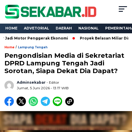
HOME
ADVETORIAL
DAERAH
NASIONAL
PEMERINTAH
or Penggerak Ekonomi
Proyek Belasan Miliar Dinas PKPCK La
/
Home
Lampung Tengah
Pengondisian Media di Sekretariat
DPRD Lampung Tengah Jadi
Sorotan, Siapa Dekat Dia Dapat?
Adminsekabar
- Editor
Jumat, 5 Juni 2026 - 13:17 WIB