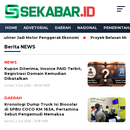
HOME
ADVETORIAL
DAERAH
NASIONAL
PEMERINTAH
 Jadi Motor Penggerak Ekonomi
Proyek Belasan Miliar Dinas
Berita
NEWS
NEWS
Kupon Diterima, Invoice PAID Terbit,
Registrasi Domain Kemudian
Dibatalkan
Jumat, 3 Juli 2026 - 08:46 WIB
DAERAH
Kronologi Dump Truck Isi Biosolar
di SPBU COCO KM 163A, Pertamina
Sebut Pengemudi Memaksa
Kamis, 2 Juli 2026 - 15:18 WIB