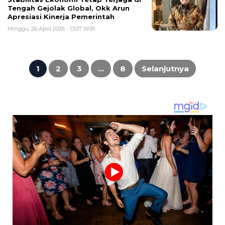
Tengah Gejolak Global, Okk Arun
Apresiasi Kinerja Pemerintah
Minggu, 26 April 2026 - 13:07 WIB
Paginasi
pos
1
2
3
…
8
Selanjutnya