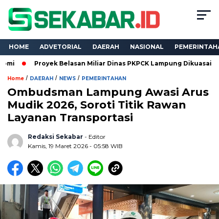
HOME
ADVETORIAL
DAERAH
NASIONAL
PEMERINTAH
oyek Belasan Miliar Dinas PKPCK Lampung Dikuasai Tiga Kontrakto
/
/
/
Home
DAERAH
NEWS
PEMERINTAHAN
Ombudsman Lampung Awasi Arus
Mudik 2026, Soroti Titik Rawan
Layanan Transportasi
Redaksi Sekabar
- Editor
Kamis, 19 Maret 2026 - 05:58 WIB