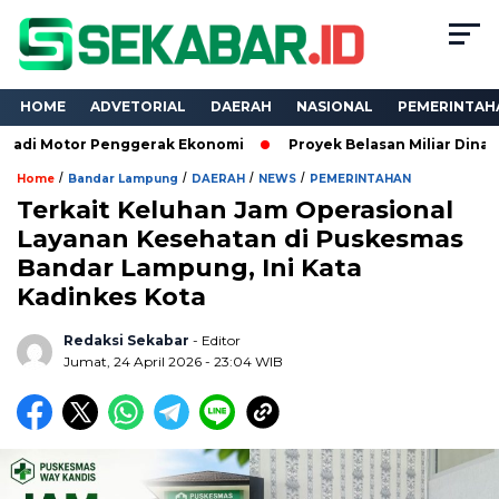
HOME
ADVETORIAL
DAERAH
NASIONAL
PEMERINTAH
r Penggerak Ekonomi
Proyek Belasan Miliar Dinas PKPCK Lamp
/
/
/
/
Home
Bandar Lampung
DAERAH
NEWS
PEMERINTAHAN
Terkait Keluhan Jam Operasional
Layanan Kesehatan di Puskesmas
Bandar Lampung, Ini Kata
Kadinkes Kota
Redaksi Sekabar
- Editor
Jumat, 24 April 2026 - 23:04 WIB