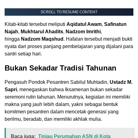
SCROLL TO RESUME CONTENT
Kitab-kitab tersebut meliputi
Aqidatul Awam
,
Safinatun
Najah
,
Mukhtarul Ahadits
,
Nadzom Imrithi
,
hingga
Nadzom Maqshud
. Hafalan tersebut menjadi bukti
nyata dari proses panjang pembelajaran yang dijalani para
santri setiap hari.
Bukan Sekadar Tradisi Tahunan
Pengasuh Pondok Pesantren Sabilul Muhtadin,
Ustadz M.
Sapri
, menegaskan bahwa Iksamenan bukan sekadar
seremoni rutin tahunan. Menurutnya, kegiatan ini memiliki
makna yang jauh lebih dalam, yakni sebagai bentuk
komitmen pesantren dalam mencetak generasi yang
berilmu, beradab, dan memiliki akhlak mulia.
Baca juga:
Tinjau Perumahan ASN di Kota