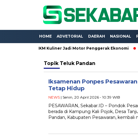
HOME
ADVETORIAL
DAERAH
NASIONAL
Expo 2026, UMKM Kuliner Jadi Motor Penggerak Ekonomi
Proy
Topik
Teluk Pandan
Iksamenan Ponpes Pesawaran J
Tetap Hidup
NEWS
| Senin, 20 April 2026 - 10:39 WIB
PESAWARAN, Sekabar.ID – Pondok Pesant
berada di Kampung Kali Pojok, Desa Tan
Pandan, Kabupaten Pesawaran, kembali 