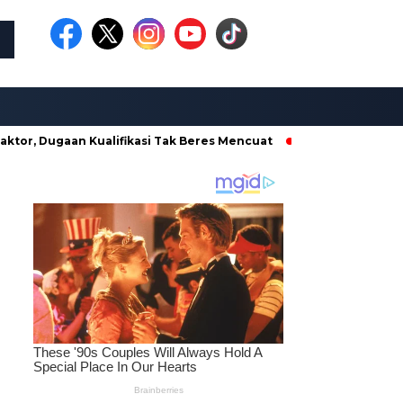
 Dugaan Kualifikasi Tak Beres Mencuat
Borong Proyek di Din