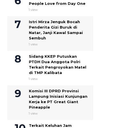
People Love from Day One
1 view
Istri Mirza Jenguk Bocah
Penderita Gizi Buruk di
Natar, Janji Kawal Sampai
Sembuh
1 view
Sidang KKEP Putuskan
PTDH Dua Anggota Polri
Terkait Pengroyokan Matel
di TMP Kalibata
1 view
Komisi III DPRD Provinsi
Lampung Inisiasi Kunjungan
Kerja ke PT Great Giant
Pineapple
1 view
Terkait Keluhan Jam