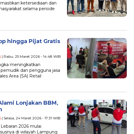
mastikan ketersediaan dan
masyarakat selama periode
p hingga Pijat Gratis
S
| Rabu, 25 Maret 2026 - 14:48 WIB
angka meningkatkan
 pemudik dan pengguna jasa
es Area (SA) Retail
Alami Lonjakan BBM,
n
S
| Selasa, 24 Maret 2026 - 17:31 WIB
 Lebaran 2026 mulai
ususnya di wilayah Lampung