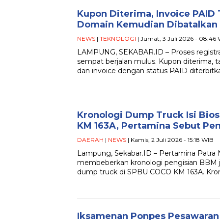
Kupon Diterima, Invoice PAID T
Domain Kemudian Dibatalkan
NEWS
|
TEKNOLOGI
| Jumat, 3 Juli 2026 - 08:46
LAMPUNG, SEKABAR.ID – Proses registra
sempat berjalan mulus. Kupon diterima, 
dan invoice dengan status PAID diterbit
Kronologi Dump Truck Isi Bio
KM 163A, Pertamina Sebut P
DAERAH
|
NEWS
| Kamis, 2 Juli 2026 - 15:18 WIB
Lampung, Sekabar.ID – Pertamina Patra
membeberkan kronologi pengisian BBM je
dump truck di SPBU COCO KM 163A. Kro
Iksamenan Ponpes Pesawaran J