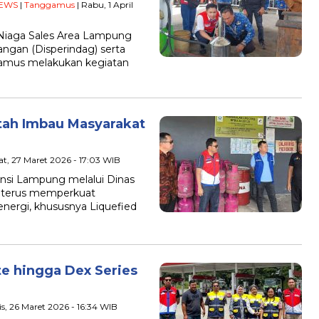
EWS
|
Tanggamus
| Rabu, 1 April
 Niaga Sales Area Lampung
ngan (Disperindag) serta
amus melakukan kegiatan
ah Imbau Masyarakat
t, 27 Maret 2026 - 17:03 WIB
nsi Lampung melalui Dinas
) terus memperkuat
energi, khususnya Liquefied
te hingga Dex Series
s, 26 Maret 2026 - 16:34 WIB