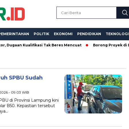
PEMERINTAHAN
POLITIK
EKONOMI
PENDIDIKAN
TEKNOLOGI
an Kualifikasi Tak Beres Mencuat
Borong Proyek di Dinas P
ruh SPBU Sudah
i 2026 - 09:03 WIB
PBU di Provinsi Lampung kini
olar B50. Kepastian tersebut
aya…