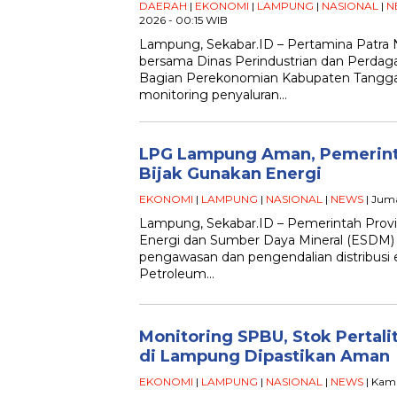
DAERAH
|
EKONOMI
|
LAMPUNG
|
NASIONAL
|
N
2026 - 00:15 WIB
Lampung, Sekabar.ID – Pertamina Patra
bersama Dinas Perindustrian dan Perdaga
Bagian Perekonomian Kabupaten Tangg
monitoring penyaluran…
LPG Lampung Aman, Pemerint
Bijak Gunakan Energi
EKONOMI
|
LAMPUNG
|
NASIONAL
|
NEWS
| Juma
Lampung, Sekabar.ID – Pemerintah Provi
Energi dan Sumber Daya Mineral (ESDM
pengawasan dan pengendalian distribusi 
Petroleum…
Monitoring SPBU, Stok Pertali
di Lampung Dipastikan Aman
EKONOMI
|
LAMPUNG
|
NASIONAL
|
NEWS
| Kami