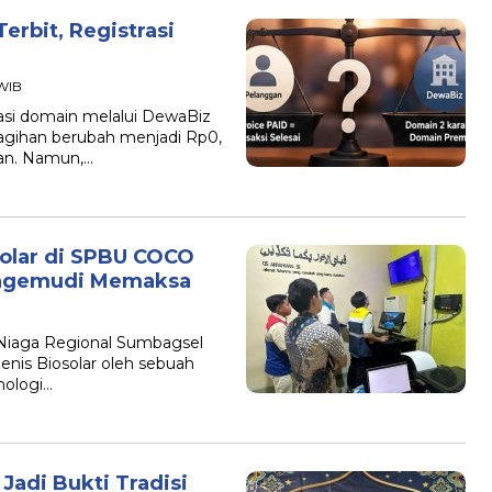
erbit, Registrasi
 WIB
si domain melalui DewaBiz
tagihan berubah menjadi Rp0,
kan. Namun,…
solar di SPBU COCO
engemudi Memaksa
 Niaga Regional Sumbagsel
nis Biosolar oleh sebuah
nologi…
adi Bukti Tradisi