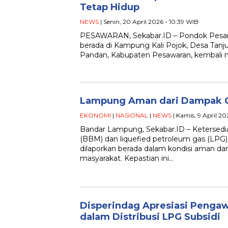
Tetap Hidup
NEWS
| Senin, 20 April 2026 - 10:39 WIB
PESAWARAN, Sekabar.ID – Pondok Pesant
berada di Kampung Kali Pojok, Desa Tan
Pandan, Kabupaten Pesawaran, kembali 
Lampung Aman dari Dampak Ge
EKONOMI
|
NASIONAL
|
NEWS
| Kamis, 9 April 20
Bandar Lampung, Sekabar.ID – Ketersedi
(BBM) dan liquefied petroleum gas (LPG)
dilaporkan berada dalam kondisi aman d
masyarakat. Kepastian ini…
Disperindag Apresiasi Penga
dalam Distribusi LPG Subsidi