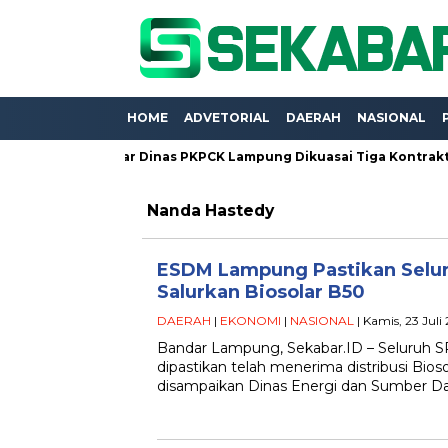
HOME
ADVETORIAL
DAERAH
NASIONAL
lasan Miliar Dinas PKPCK Lampung Dikuasai Tiga Kontraktor, Duga
Nanda Hastedy
ESDM Lampung Pastikan Selu
Salurkan Biosolar B50
DAERAH
|
EKONOMI
|
NASIONAL
| Kamis, 23 Jul
Bandar Lampung, Sekabar.ID – Seluruh S
dipastikan telah menerima distribusi Bios
disampaikan Dinas Energi dan Sumber D