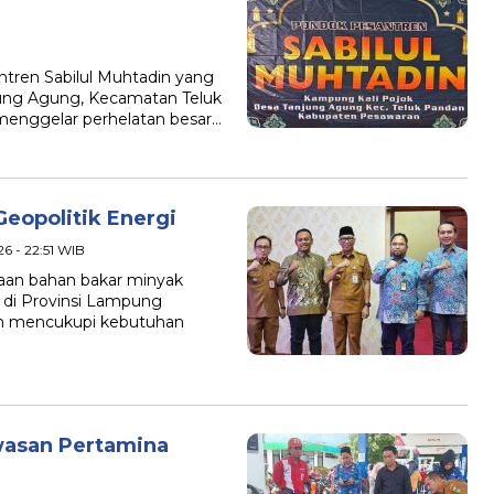
ren Sabilul Muhtadin yang
jung Agung, Kecamatan Teluk
menggelar perhelatan besar…
opolitik Energi
26 - 22:51 WIB
aan bahan bakar minyak
 di Provinsi Lampung
an mencukupi kebutuhan
wasan Pertamina