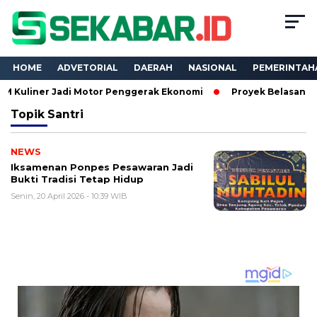
HOME
ADVETORIAL
DAERAH
NASIONAL
PEMERINTAH
ner Jadi Motor Penggerak Ekonomi
Proyek Belasan Miliar Din
Topik
Santri
NEWS
Iksamenan Ponpes Pesawaran Jadi
Bukti Tradisi Tetap Hidup
Senin, 20 April 2026 - 10:39 WIB