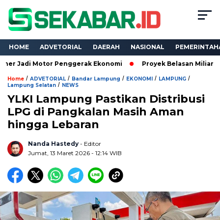
HOME
ADVETORIAL
DAERAH
NASIONAL
PEMERINTAH
 Motor Penggerak Ekonomi
Proyek Belasan Miliar Dinas PKPCK
/
/
/
/
/
Home
ADVETORIAL
Bandar Lampung
EKONOMI
LAMPUNG
/
Lampung Selatan
NEWS
YLKI Lampung Pastikan Distribusi
LPG di Pangkalan Masih Aman
hingga Lebaran
Nanda Hastedy
- Editor
Jumat, 13 Maret 2026 - 12:14 WIB