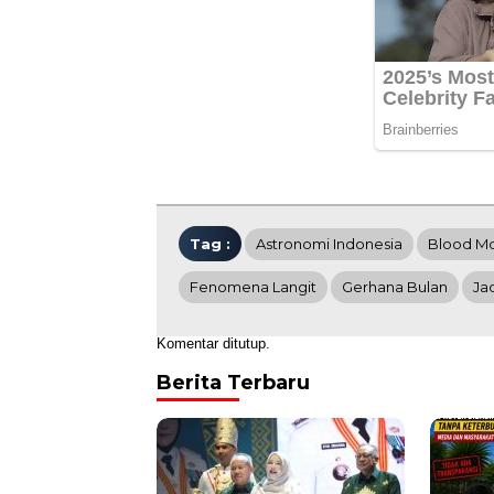
Tag :
Astronomi Indonesia
Blood M
Fenomena Langit
Gerhana Bulan
Ja
Komentar ditutup.
Berita Terbaru