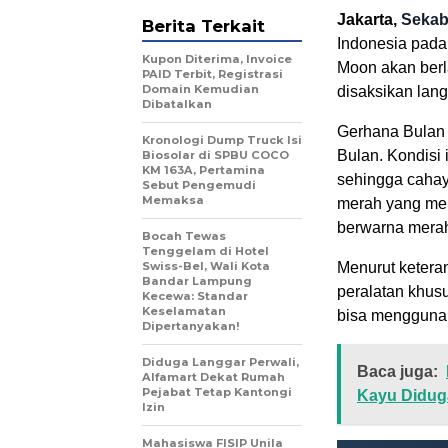
Jakarta,
Sekab
Berita Terkait
Indonesia pada
Kupon Diterima, Invoice
Moon akan berl
PAID Terbit, Registrasi
Domain Kemudian
disaksikan lang
Dibatalkan
Gerhana Bulan T
Kronologi Dump Truck Isi
Bulan. Kondisi
Biosolar di SPBU COCO
KM 163A, Pertamina
sehingga cahay
Sebut Pengemudi
Memaksa
merah yang mel
berwarna merah
Bocah Tewas
Tenggelam di Hotel
Swiss-Bel, Wali Kota
Menurut keter
Bandar Lampung
peralatan khus
Kecewa: Standar
Keselamatan
bisa menggunak
Dipertanyakan!
Diduga Langgar Perwali,
Baca juga:
Alfamart Dekat Rumah
Pejabat Tetap Kantongi
Kayu Diduga
Izin
Mahasiswa FISIP Unila