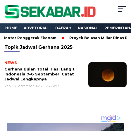
HOME
ADVETORIAL
DAERAH
NASIONAL
PEMERINTAH
or Penggerak Ekonomi
Proyek Belasan Miliar Dinas PKPCK La
Topik
Jadwal Gerhana 2025
NEWS
Gerhana Bulan Total Hiasi Langit
Indonesia 7–8 September, Catat
Jadwal Lengkapnya
Rabu, 3 September 2025 - 12:35 WIB