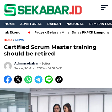
HOME
ADVETORIAL
DAERAH
NASIONAL
PEMERINTAH
mi
Proyek Belasan Miliar Dinas PKPCK Lampung Dikuasai Tiga
/
Home
NEWS
Certified Scrum Master training
should be retired
Adminsekabar
- Editor
Sabtu, 20 April 2024 - 07:57 WIB