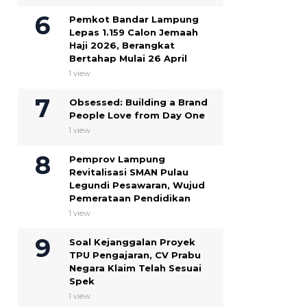
Pemkot Bandar Lampung
Lepas 1.159 Calon Jemaah
Haji 2026, Berangkat
Bertahap Mulai 26 April
1 view
Obsessed: Building a Brand
People Love from Day One
1 view
Pemprov Lampung
Revitalisasi SMAN Pulau
Legundi Pesawaran, Wujud
Pemerataan Pendidikan
1 view
Soal Kejanggalan Proyek
TPU Pengajaran, CV Prabu
Negara Klaim Telah Sesuai
Spek ‎
1 view