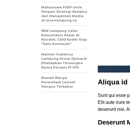
Mahasiswa FISIP Unila
Pelajari Strategi Redaksi
dan Manajemen Media
di sinarlampung.co
PAN Lampung Gelar
Konsolidasi Akbar di
Novotel, 1.500 Kader Siap
“Satu Komando”
Mantan Gubernur
Lampung Arinal Djunaidi
Ditetapkan Tersangka
Kasus Korupsi PI 10%
Rumah Warga
Aliqua id
Purwodadi Lamsel
Hangus Terbakar
Sunt qui esse p
Elit aute irure 
deserunt nisi. A
Deserunt M