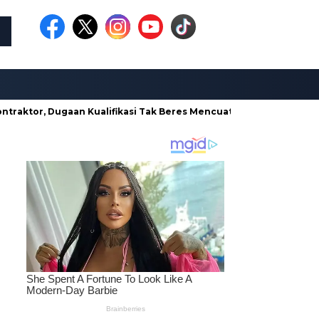
 Dugaan Kualifikasi Tak Beres Mencuat
Borong Proyek di Din