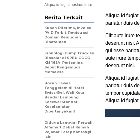
Aliqua id fugiat nostrud irure
Aliqua id fugiat
Berita Terkait
pariatur duis d
Kupon Diterima, Invoice
PAID Terbit, Registrasi
Elit aute irure 
Domain Kemudian
Dibatalkan
deserunt nisi. A
qui esse pariatu
Kronologi Dump Truck Isi
aute irure tempo
Biosolar di SPBU COCO
KM 163A, Pertamina
deserunt nisi.
Sebut Pengemudi
Memaksa
Aliqua id fugiat
Bocah Tewas
pariatur duis de
Tenggelam di Hotel
Swiss-Bel, Wali Kota
tempor cupidatat
Bandar Lampung
Aliqua id fugiat
Kecewa: Standar
Keselamatan
Dipertanyakan!
Diduga Langgar Perwali,
Alfamart Dekat Rumah
Pejabat Tetap Kantongi
Izin