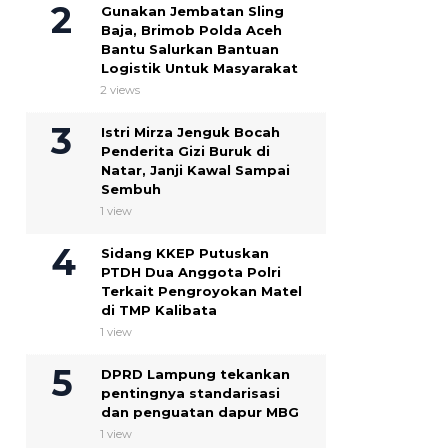
Gunakan Jembatan Sling
Baja, Brimob Polda Aceh
Bantu Salurkan Bantuan
Logistik Untuk Masyarakat
2 views
Istri Mirza Jenguk Bocah
Penderita Gizi Buruk di
Natar, Janji Kawal Sampai
Sembuh
1 view
Sidang KKEP Putuskan
PTDH Dua Anggota Polri
Terkait Pengroyokan Matel
di TMP Kalibata
1 view
DPRD Lampung tekankan
pentingnya standarisasi
dan penguatan dapur MBG
1 view