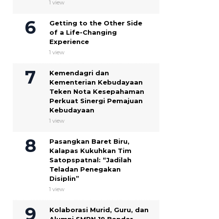
1 view
Getting to the Other Side
of a Life-Changing
Experience
1 view
Kemendagri dan
Kementerian Kebudayaan
Teken Nota Kesepahaman
Perkuat Sinergi Pemajuan
Kebudayaan
1 view
Pasangkan Baret Biru,
Kalapas Kukuhkan Tim
Satopspatnal: “Jadilah
Teladan Penegakan
Disiplin”
1 view
Kolaborasi Murid, Guru, dan