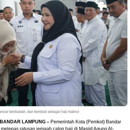
ancar beribadah, dan kembali sebagai haji mabrur
, BANDAR LAMPUNG –
Pemerintah Kota (Pemkot)
Bandar
 melepas ratusan jemaah calon haji di
Masjid Agung Al-