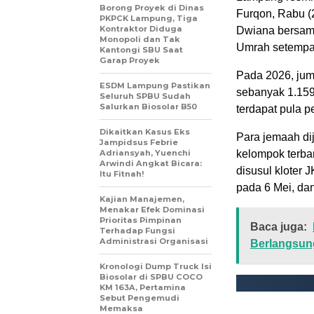
Borong Proyek di Dinas
Furqon
, Rabu (
PKPCK Lampung, Tiga
Kontraktor Diduga
Dwiana
bersama
Monopoli dan Tak
Umrah setempa
Kantongi SBU Saat
Garap Proyek
Pada 2026, jum
ESDM Lampung Pastikan
sebanyak 1.159 o
Seluruh SPBU Sudah
Salurkan Biosolar B50
terdapat pula 
Dikaitkan Kasus Eks
Para jemaah di
Jampidsus Febrie
Adriansyah, Yuenchi
kelompok terban
Arwindi Angkat Bicara:
disusul kloter 
Itu Fitnah!
pada 6 Mei, dan
Kajian Manajemen,
Menakar Efek Dominasi
Prioritas Pimpinan
Baca juga:
Terhadap Fungsi
Administrasi Organisasi
Berlangsun
Kronologi Dump Truck Isi
Biosolar di SPBU COCO
KM 163A, Pertamina
Sebut Pengemudi
Memaksa