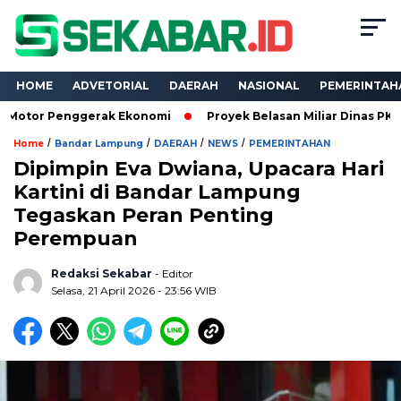
HOME
ADVETORIAL
DAERAH
NASIONAL
PEMERINTAH
nggerak Ekonomi
Proyek Belasan Miliar Dinas PKPCK Lampung 
/
/
/
/
Home
Bandar Lampung
DAERAH
NEWS
PEMERINTAHAN
Dipimpin Eva Dwiana, Upacara Hari
Kartini di Bandar Lampung
Tegaskan Peran Penting
Perempuan
Redaksi Sekabar
- Editor
Selasa, 21 April 2026 - 23:56 WIB