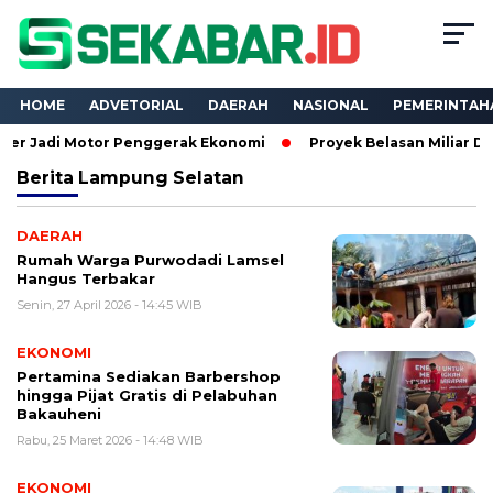
HOME
ADVETORIAL
DAERAH
NASIONAL
PEMERINTAH
 Motor Penggerak Ekonomi
Proyek Belasan Miliar Dinas PKPC
Berita
Lampung Selatan
DAERAH
Rumah Warga Purwodadi Lamsel
Hangus Terbakar
Senin, 27 April 2026 - 14:45 WIB
EKONOMI
Pertamina Sediakan Barbershop
hingga Pijat Gratis di Pelabuhan
Bakauheni
Rabu, 25 Maret 2026 - 14:48 WIB
EKONOMI