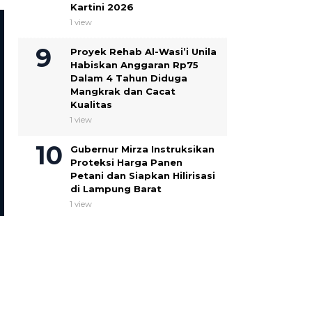
Kartini 2026
1 view
Proyek Rehab Al-Wasi’i Unila
Habiskan Anggaran Rp75
Dalam 4 Tahun Diduga
Mangkrak dan Cacat
Kualitas
1 view
DAERAH
NASIONAL
Gubernur Mirza Instruksikan
Kajian Manajemen, Menakar
Konsolidasi Besar, Prof. 
Proteksi Harga Panen
Efek Dominasi Prioritas
Perintahkan Pembentuk
Petani dan Siapkan Hilirisasi
Pimpinan Terhadap Fungsi
DPD PERADI Profesional
di Lampung Barat
Administrasi Organisasi
Lampung
1 view