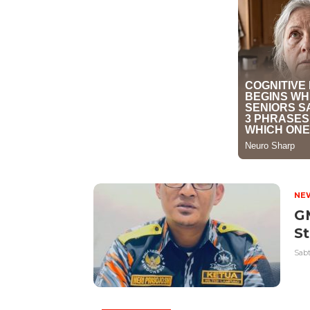
NE
G
St
Sabt