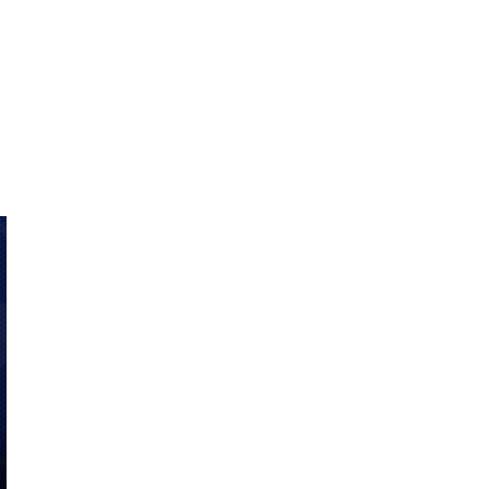
DAERAH
DAERAH
Kajian Manajemen,