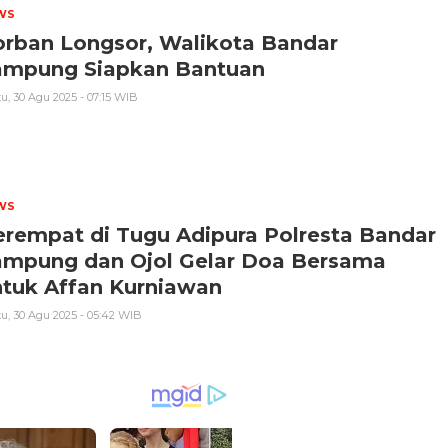
WS
orban Longsor, Walikota Bandar
ampung Siapkan Bantuan
u, 30 Agu 2025 - 07:15 WIB
WS
rempat di Tugu Adipura Polresta Bandar
ampung dan Ojol Gelar Doa Bersama
ntuk Affan Kurniawan
u, 30 Agu 2025 - 05:42 WIB