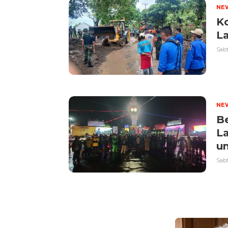
NE
K
L
Sabt
NE
Be
L
u
Sabt