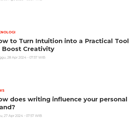
KNOLOGI
w to Turn Intuition into a Practical Tool
 Boost Creativity
gu, 28 Apr 2024 - 07:57 WIB
WS
w does writing influence your personal
rand?
u, 27 Apr 2024 - 07:57 WIB