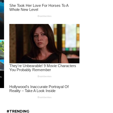
LAMPUNG
Proyek Belasan Miliar D
Dikuasai Tiga Kontraktor,
Tak Beres Mencuat
an
#TRENDING