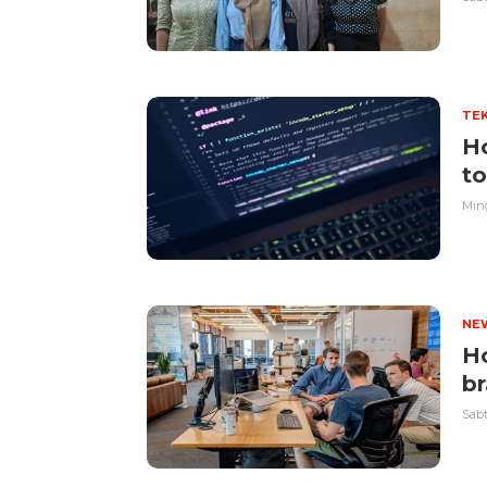
TE
Ho
to
Ming
NE
Ho
b
Sabt