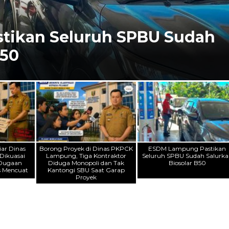
ah Rp3,1 Miliar di Bandar
, UMKM Kuliner Jadi Motor
i
iar Dinas
Borong Proyek di Dinas PKPCK
ESDM Lampung Pastikan
ikuasai
Lampung, Tiga Kontraktor
Seluruh SPBU Sudah Salurk
 Dugaan
Diduga Monopoli dan Tak
Biosolar B50
es Mencuat
Kantongi SBU Saat Garap
Proyek