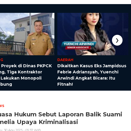
›
NG
DAERAH
 Proyek di Dinas PKPCK
Dikaitkan Kasus Eks Jampidsus
g, Tiga Kontraktor
Febrie Adriansyah, Yuenchi
 Lakukan Monopoli
Arwindi Angkat Bicara: Itu
ubung
Fitnah!
WS
uasa Hukum Sebut Laporan Balik Suami
elia Upaya Kriminalisasi
u, 30 Agu 2025 - 05:37 WIB