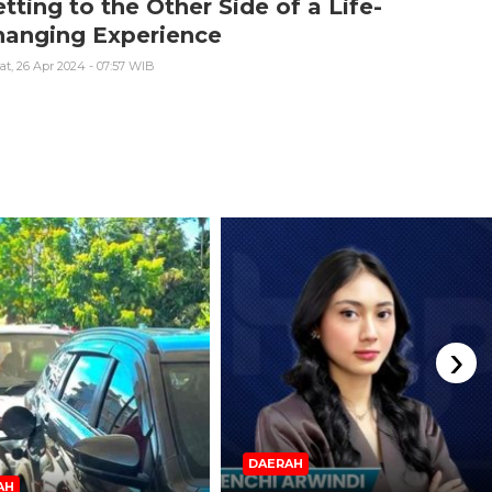
tting to the Other Side of a Life-
hanging Experience
t, 26 Apr 2024 - 07:57 WIB
›
DAERAH
AH