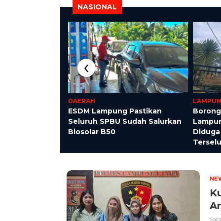
NASIONAL
‹
DAERAH
LAMPU
artenz Sisir
ESDM Lampung Pastikan
Borong
laga, Situasi
Seluruh SPBU Sudah Salurkan
Lampun
an
Biosolar B50
Diduga
Tersel
NE
K
Am
Sabt