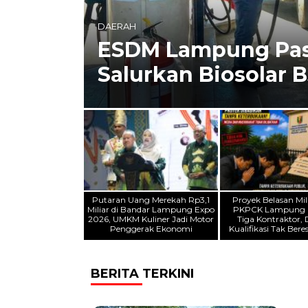
BANDAR LAMPUNG
Putaran Uang Merek
Lampung Expo 2026
Penggerak Ekonom
Putaran Uang Merekah Rp3,1
Proyek Belasan Mil
Miliar di Bandar Lampung Expo
PKPCK Lampung D
2026, UMKM Kuliner Jadi Motor
Tiga Kontraktor,
Penggerak Ekonomi
Kualifikasi Tak Ber
BERITA TERKINI