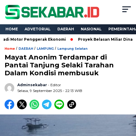
HOME
ADVETORIAL
DAERAH
NASIONAL
PEMERINTAH
or Penggerak Ekonomi
Proyek Belasan Miliar Dinas PKPCK La
/
/
/
Home
DAERAH
LAMPUNG
Lampung Selatan
Mayat Anonim Terdampar di
Pantai Tanjung Selaki Tarahan
Dalam Kondisi membusuk
Adminsekabar
- Editor
Selasa, 9 September 2025 - 22:13 WIB