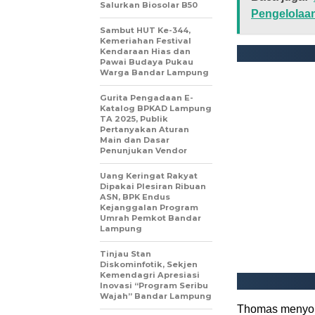
Salurkan Biosolar B50
Pengelolaan
Sambut HUT Ke-344,
Kemeriahan Festival
Kendaraan Hias dan
Pawai Budaya Pukau
Warga Bandar Lampung
Gurita Pengadaan E-
Katalog BPKAD Lampung
TA 2025, Publik
Pertanyakan Aturan
Main dan Dasar
Penunjukan Vendor
Uang Keringat Rakyat
Dipakai Plesiran Ribuan
ASN, BPK Endus
Kejanggalan Program
Umrah Pemkot Bandar
Lampung
Tinjau Stan
Diskominfotik, Sekjen
Kemendagri Apresiasi
Inovasi “Program Seribu
Wajah” Bandar Lampung
Thomas menyoro