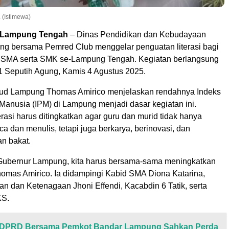
 (Istimewa)
Lampung Tengah
– Dinas Pendidikan dan Kebudayaan
ng bersama Pemred Club menggelar penguatan literasi bagi
 SMA serta SMK se-Lampung Tengah. Kegiatan berlangsung
1 Seputih Agung, Kamis 4 Agustus 2025.
bud Lampung Thomas Amirico menjelaskan rendahnya Indeks
nusia (IPM) di Lampung menjadi dasar kegiatan ini.
erasi harus ditingkatkan agar guru dan murid tidak hanya
dan menulis, tetapi juga berkarya, berinovasi, dan
n bakat.
i Gubernur Lampung, kita harus bersama-sama meningkatkan
 Thomas Amirico. Ia didampingi Kabid SMA Diona Katarina,
n dan Ketenagaan Jhoni Effendi, Kacabdin 6 Tatik, serta
KS.
DPRD Bersama Pemkot Bandar Lampung Sahkan Perda