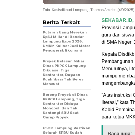
Foto: Kasisdikbud Lampung, Thomas Amirico,(4/9/2025).
SEKABAR.ID,
Berita Terkait
Provinsi Lampu
Putaran Uang Merekah
guru dan siswa
Rp3,1 Miliar di Bandar
Lampung Expo 2026,
di SMA Negeri 
UMKM Kuliner Jadi Motor
Penggerak Ekonomi
Kepala Disdik
Pembangunan Ma
Proyek Belasan Miliar
Dinas PKPCK Lampung
Menurutnya, lit
Dikuasai Tiga
Kontraktor, Dugaan
mampu membaca 
Kualifikasi Tak Beres
mengembangka
Mencuat
Borong Proyek di Dinas
“Atas instruks
PKPCK Lampung, Tiga
literasi,” kata
Kontraktor Diduga
Monopoli dan Tak
Kabid Pembinaa
Kantongi SBU Saat
para ketua MK
Garap Proyek
ESDM Lampung Pastikan
Seluruh SPBU Sudah
Baca juga: