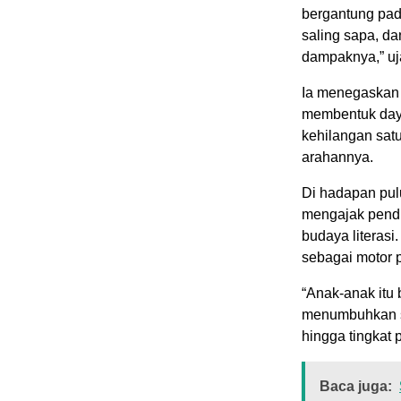
bergantung pad
saling sapa, da
dampaknya,” uj
Ia menegaskan 
membentuk daya 
kehilangan satu
arahannya.
Di hadapan pul
mengajak pendi
budaya literas
sebagai motor p
“Anak-anak itu 
menumbuhkan s
hingga tingkat p
Baca juga: