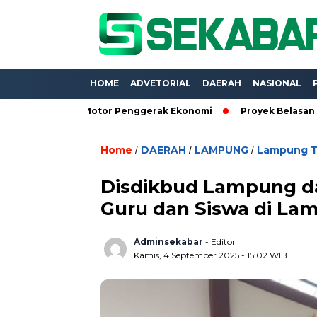
HOME
ADVETORIAL
DAERAH
NASIONAL
liner Jadi Motor Penggerak Ekonomi
Proyek Belasan Miliar 
Home
DAERAH
LAMPUNG
Lampung 
/
/
/
Disdikbud Lampung da
Guru dan Siswa di L
Adminsekabar
- Editor
Kamis, 4 September 2025 - 15:02 WIB