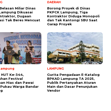
NG
DAERAH
Belasan Miliar Dinas
Borong Proyek di Dinas
Lampung Dikuasai
PKPCK Lampung, Tiga
ntraktor, Dugaan
Kontraktor Diduga Monopoli
kasi Tak Beres Mencuat
dan Tak Kantongi SBU Saat
Garap Proyek
Lampung
LAMPUNG
 HUT Ke-344,
Gurita Pengadaan E-Katalog
han Festival
BPKAD Lampung TA 2025,
an Hias dan Pawai
Publik Pertanyakan Aturan
 Pukau Warga Bandar
Main dan Dasar Penunjukan
ng
Vendor