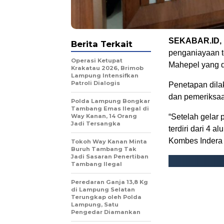
SEKABAR.ID
Berita Terkait
penganiayaan t
Operasi Ketupat
Mahepel yang d
Krakatau 2026, Brimob
Lampung Intensifkan
Patroli Dialogis
Penetapan dilak
dan pemeriksaa
Polda Lampung Bongkar
Tambang Emas Ilegal di
Way Kanan, 14 Orang
“Setelah gelar
Jadi Tersangka
terdiri dari 4 
Kombes Indera
Tokoh Way Kanan Minta
Buruh Tambang Tak
Jadi Sasaran Penertiban
Tambang Ilegal
Peredaran Ganja 13,8 Kg
di Lampung Selatan
Terungkap oleh Polda
Lampung, Satu
Pengedar Diamankan