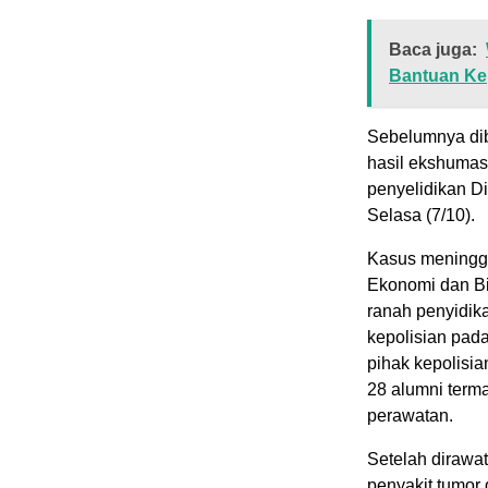
Baca juga:
Bantuan Ke
Sebelumnya dib
hasil ekshumas
penyelidikan D
Selasa (7/10).
Kasus meningg
Ekonomi dan Bis
ranah penyidika
kepolisian pada
pihak kepolisia
28 alumni term
perawatan.
Setelah dirawa
penyakit tumor