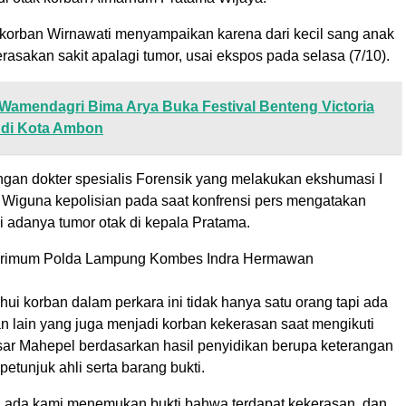
u korban Wirnawati menyampaikan karena dari kecil sang anak
rasakan sakit apalagi tumor, usai ekspos pada selasa (7/10).
Wamendagri Bima Arya Buka Festival Benteng Victoria
 di Kota Ambon
ngan dokter spesialis Forensik yang melakukan ekshumasi I
Wiguna kepolisian pada saat konfrensi pers mengatakan
i adanya tumor otak di kepala Pratama.
krimum Polda Lampung Kombes Indra Hermawan
ahui korban dalam perkara ini tidak hanya satu orang tapi ada
n lain yang juga menjadi korban kekerasan saat mengikuti
sar Mahepel berdasarkan hasil penyidikan berupa keterangan
petunjuk ahli serta barang bukti.
ng ada kami menemukan bukti bahwa terdapat kekerasan, dan