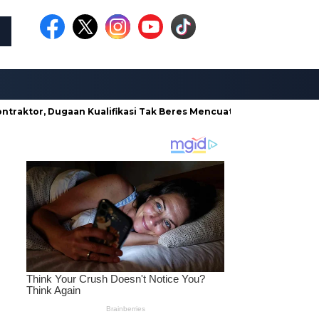
Dugaan Kualifikasi Tak Beres Mencuat
Borong Proyek di Din