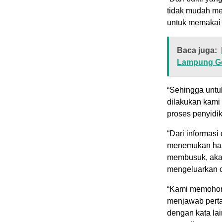
tidak mudah me
untuk memakai 
Baca juga:
Lampung Ge
“Sehingga unt
dilakukan kami
proses penyid
“Dari informasi
menemukan hasi
membusuk, akan
mengeluarkan c
“Kami memohon 
menjawab pertan
dengan kata la