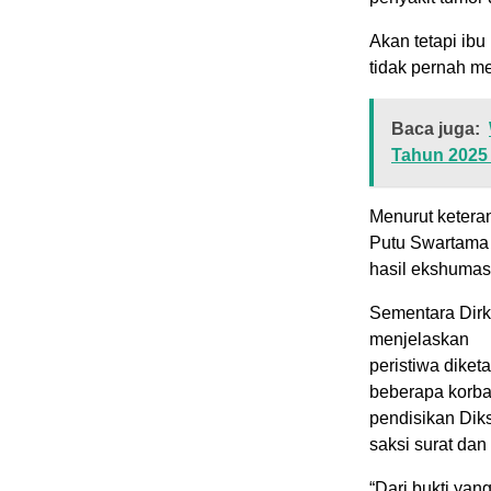
Akan tetapi ib
tidak pernah me
Baca juga:
Tahun 2025
Menurut ketera
Putu Swartama 
hasil ekshumas
Sementara Dir
menjelaskan
peristiwa diket
beberapa korba
pendisikan Dik
saksi surat dan 
“Dari bukti ya