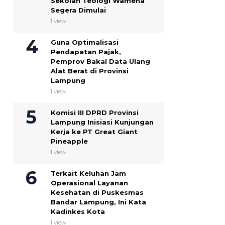
Sekolah Teologi Wamena
Segera Dimulai
1 view
Guna Optimalisasi
Pendapatan Pajak,
Pemprov Bakal Data Ulang
Alat Berat di Provinsi
Lampung
1 view
Komisi III DPRD Provinsi
Lampung Inisiasi Kunjungan
Kerja ke PT Great Giant
Pineapple
1 view
Terkait Keluhan Jam
Operasional Layanan
Kesehatan di Puskesmas
Bandar Lampung, Ini Kata
Kadinkes Kota
1 view