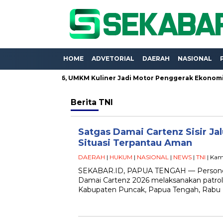
HOME
ADVETORIAL
DAERAH
NASIONAL
ung Expo 2026, UMKM Kuliner Jadi Motor Penggerak Ekonomi
Berita
TNI
Satgas Damai Cartenz Sisir Jal
Situasi Terpantau Aman
DAERAH
|
HUKUM
|
NASIONAL
|
NEWS
|
TNI
| Kami
SEKABAR.ID, PAPUA TENGAH — Personel
Damai Cartenz 2026 melaksanakan patroli ta
Kabupaten Puncak, Papua Tengah, Rabu (