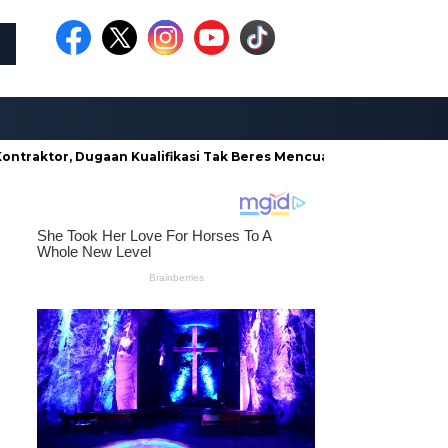
tor, Dugaan Kualifikasi Tak Beres Mencuat
Borong Proyek di