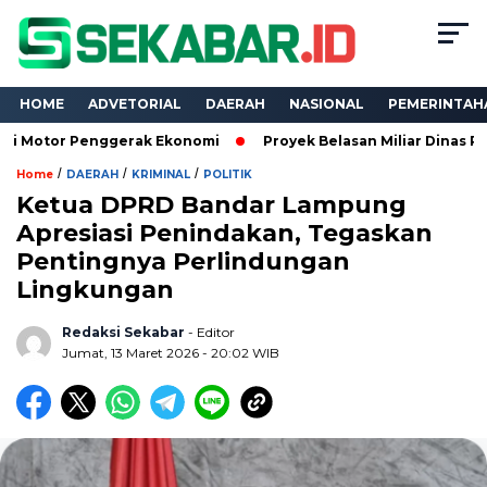
HOME
ADVETORIAL
DAERAH
NASIONAL
PEMERINTAH
Penggerak Ekonomi
Proyek Belasan Miliar Dinas PKPCK Lampu
/
/
/
Home
DAERAH
KRIMINAL
POLITIK
Ketua DPRD Bandar Lampung
Apresiasi Penindakan, Tegaskan
Pentingnya Perlindungan
Lingkungan
Redaksi Sekabar
- Editor
Jumat, 13 Maret 2026 - 20:02 WIB