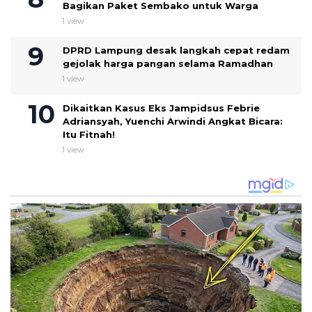
Bagikan Paket Sembako untuk Warga
1 view
DPRD Lampung desak langkah cepat redam
gejolak harga pangan selama Ramadhan
1 view
Dikaitkan Kasus Eks Jampidsus Febrie
Adriansyah, Yuenchi Arwindi Angkat Bicara:
Itu Fitnah!
1 view