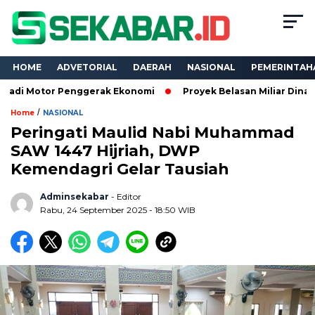
HOME
ADVETORIAL
DAERAH
NASIONAL
PEMERINTAH
or Penggerak Ekonomi
Proyek Belasan Miliar Dinas PKPCK Lam
/
Home
NASIONAL
Peringati Maulid Nabi Muhammad
SAW 1447 Hijriah, DWP
Kemendagri Gelar Tausiah
Adminsekabar
- Editor
Rabu, 24 September 2025 - 18:50 WIB