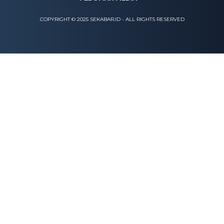
COPYRIGHT © 2025 SEKABAR.ID - ALL RIGHTS RESERVED