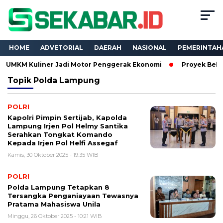
HOME
ADVETORIAL
DAERAH
NASIONAL
PEMERINTAH
 Kuliner Jadi Motor Penggerak Ekonomi
Proyek Belasan Mili
Topik
Polda Lampung
POLRI
Kapolri Pimpin Sertijab, Kapolda
Lampung Irjen Pol Helmy Santika
Serahkan Tongkat Komando
Kepada Irjen Pol Helfi Assegaf
Kamis, 30 Oktober 2025 - 19:35 WIB
POLRI
Polda Lampung Tetapkan 8
Tersangka Penganiayaan Tewasnya
Pratama Mahasiswa Unila
Minggu, 26 Oktober 2025 - 10:21 WIB