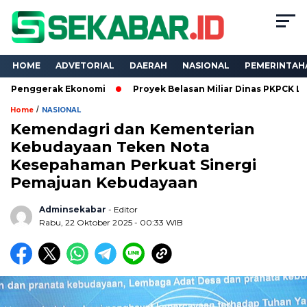
HOME
ADVETORIAL
DAERAH
NASIONAL
PEMERINTAH
rak Ekonomi
Proyek Belasan Miliar Dinas PKPCK Lampung Diku
/
Home
NASIONAL
Kemendagri dan Kementerian
Kebudayaan Teken Nota
Kesepahaman Perkuat Sinergi
Pemajuan Kebudayaan
Adminsekabar
- Editor
Rabu, 22 Oktober 2025 - 00:33 WIB