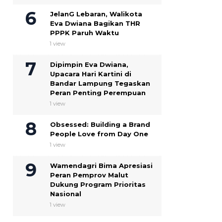
JelanG Lebaran, Walikota
Eva Dwiana Bagikan THR
PPPK Paruh Waktu
1 view
Dipimpin Eva Dwiana,
Upacara Hari Kartini di
Bandar Lampung Tegaskan
Peran Penting Perempuan
1 view
Obsessed: Building a Brand
People Love from Day One
1 view
Wamendagri Bima Apresiasi
Peran Pemprov Malut
Dukung Program Prioritas
Nasional
1 view