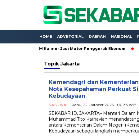
HOME
ADVETORIAL
DAERAH
NASIONAL
xpo 2026, UMKM Kuliner Jadi Motor Penggerak Ekonomi
Proye
Topik
Jakarta
Kemendagri dan Kementerian
Nota Kesepahaman Perkuat Si
Kebudayaan
NASIONAL
| Rabu, 22 Oktober 2025 - 00:33 WIB
SEKABAR.ID, JAKARTA– Menteri Dalam N
Muhammad Tito Karnavian menandatang
antara Kementerian Dalam Negeri (Keme
Kebudayaan sebagai langkah memperkuat