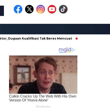
Dugaan Kualifikasi Tak Beres Mencuat
Borong Proyek di Dina