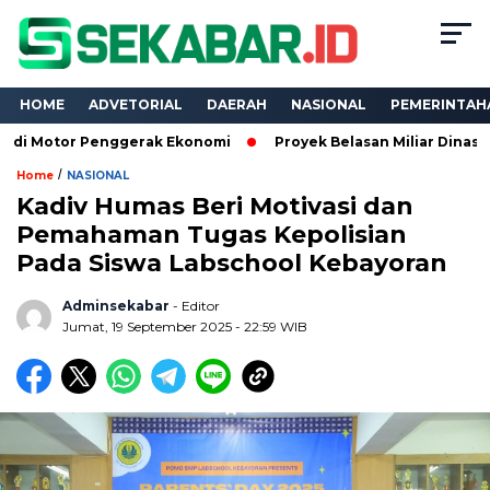
HOME
ADVETORIAL
DAERAH
NASIONAL
PEMERINTAH
r Penggerak Ekonomi
Proyek Belasan Miliar Dinas PKPCK Lamp
/
Home
NASIONAL
Kadiv Humas Beri Motivasi dan
Pemahaman Tugas Kepolisian
Pada Siswa Labschool Kebayoran
Adminsekabar
- Editor
Jumat, 19 September 2025 - 22:59 WIB