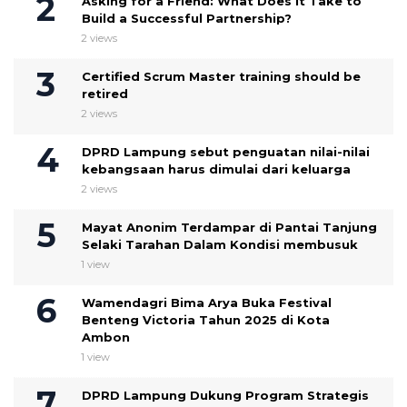
Asking for a Friend: What Does It Take to
Build a Successful Partnership?
2 views
Certified Scrum Master training should be
retired
2 views
DPRD Lampung sebut penguatan nilai-nilai
kebangsaan harus dimulai dari keluarga
2 views
Mayat Anonim Terdampar di Pantai Tanjung
Selaki Tarahan Dalam Kondisi membusuk
1 view
Wamendagri Bima Arya Buka Festival
Benteng Victoria Tahun 2025 di Kota
Ambon
1 view
DPRD Lampung Dukung Program Strategis