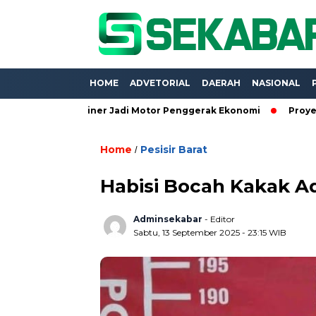
HOME
ADVETORIAL
DAERAH
NASIONAL
MKM Kuliner Jadi Motor Penggerak Ekonomi
Proyek Belasan M
Home
Pesisir Barat
/
Habisi Bocah Kakak A
Adminsekabar
- Editor
Sabtu, 13 September 2025 - 23:15 WIB