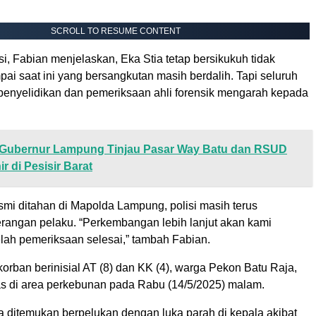
SCROLL TO RESUME CONTENT
i, Fabian menjelaskan, Eka Stia tetap bersikukuh tidak
ai saat ini yang bersangkutan masih berdalih. Tapi seluruh
l penyelidikan dan pemeriksaan ahli forensik mengarah kepada
Gubernur Lampung Tinjau Pasar Way Batu dan RSUD
r di Pesisir Barat
smi ditahan di Mapolda Lampung, polisi masih terus
rangan pelaku. “Perkembangan lebih lanjut akan kami
lah pemeriksaan selesai,” tambah Fabian.
korban berinisial AT (8) dan KK (4), warga Pekon Batu Raja,
s di area perkebunan pada Rabu (14/5/2025) malam.
 ditemukan berpelukan dengan luka parah di kepala akibat