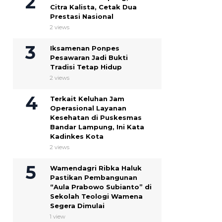
Citra Kalista, Cetak Dua
Prestasi Nasional
2 views
Iksamenan Ponpes
Pesawaran Jadi Bukti
Tradisi Tetap Hidup
2 views
Terkait Keluhan Jam
Operasional Layanan
Kesehatan di Puskesmas
Bandar Lampung, Ini Kata
Kadinkes Kota
2 views
Wamendagri Ribka Haluk
Pastikan Pembangunan
“Aula Prabowo Subianto” di
Sekolah Teologi Wamena
Segera Dimulai
1 view