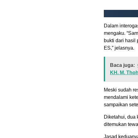
Dalam interogas
mengaku. “Samp
bukti dari hasi
ES,” jelasnya.
Baca juga:
KH. M. Thohi
Meski sudah re
mendalami kete
sampaikan sete
Diketahui, dua 
ditemukan tewa
Jasad keduanya