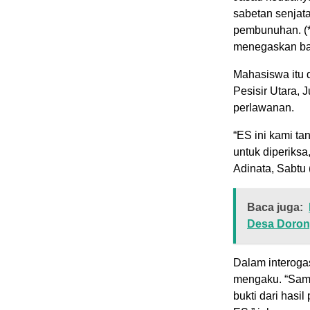
sabetan senjat
pembunuhan. (*
menegaskan bah
Mahasiswa itu 
Pesisir Utara,
perlawanan.
“ES ini kami t
untuk diperiksa
Adinata, Sabtu 
Baca juga:
Desa Dorong
Dalam interogas
mengaku. “Samp
bukti dari hasi