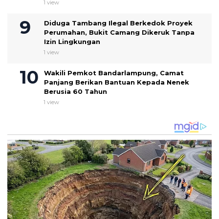
1 view
Diduga Tambang Ilegal Berkedok Proyek
Perumahan, Bukit Camang Dikeruk Tanpa
Izin Lingkungan
1 view
Wakili Pemkot Bandarlampung, Camat
Panjang Berikan Bantuan Kepada Nenek
Berusia 60 Tahun
1 view