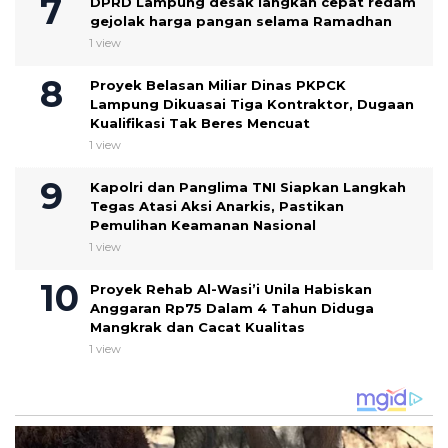
DPRD Lampung desak langkah cepat redam
gejolak harga pangan selama Ramadhan
1 view
Proyek Belasan Miliar Dinas PKPCK
Lampung Dikuasai Tiga Kontraktor, Dugaan
Kualifikasi Tak Beres Mencuat
1 view
Kapolri dan Panglima TNI Siapkan Langkah
Tegas Atasi Aksi Anarkis, Pastikan
Pemulihan Keamanan Nasional
1 view
Proyek Rehab Al-Wasi’i Unila Habiskan
Anggaran Rp75 Dalam 4 Tahun Diduga
Mangkrak dan Cacat Kualitas
1 view