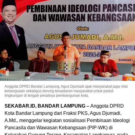
Anggota DPRD Bandar Lampung, Agus Djumadi ajak masyarakat jaga nilai
kebangsaan sekaligus dorong kesadaran masyarakat untuk peduli
lingkungan di tengah pesatnya pembangunan kota.
SEKABAR.ID, BANDAR LAMPUNG –
Anggota DPRD
Kota Bandar Lampung dari Fraksi PKS, Agus Djumadi,
A.Md., menggelar kegiatan sosialisasi Pembinaan Ideologi
Pancasila dan Wawasan Kebangsaan (PIP-WK) di
Kelurahan Gunung Terang, Kecamatan Langkapura, pada