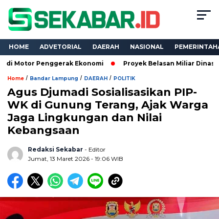
HOME
ADVETORIAL
DAERAH
NASIONAL
PEMERINTAH
r Penggerak Ekonomi
Proyek Belasan Miliar Dinas PKPCK Lamp
/
/
/
Home
Bandar Lampung
DAERAH
POLITIK
Agus Djumadi Sosialisasikan PIP-
WK di Gunung Terang, Ajak Warga
Jaga Lingkungan dan Nilai
Kebangsaan
Redaksi Sekabar
- Editor
Jumat, 13 Maret 2026 - 19:06 WIB