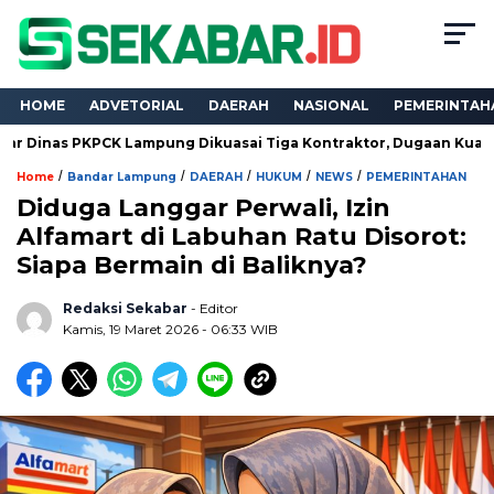
HOME
ADVETORIAL
DAERAH
NASIONAL
PEMERINTAH
KPCK Lampung Dikuasai Tiga Kontraktor, Dugaan Kualifikasi Tak B
/
/
/
/
/
Home
Bandar Lampung
DAERAH
HUKUM
NEWS
PEMERINTAHAN
Diduga Langgar Perwali, Izin
Alfamart di Labuhan Ratu Disorot:
Siapa Bermain di Baliknya?
Redaksi Sekabar
- Editor
Kamis, 19 Maret 2026 - 06:33 WIB