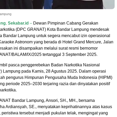
 Lampung
ung
,
Sekabar.id
–
Dewan Pimpinan Cabang Gerakan
 Narkotika (DPC GRANAT) Kota Bandar Lampung mendesak
a Bandar Lampung untuk segera mencabut izin operasional
Karaoke Astronom yang berada di Hotel Grand Mercure, Jalan
esakan ini disampaikan melalui surat resmi bernomor
NAT/BALAM/IX/2025 tertanggal 3 September 2025.
ambil pasca penggerebekan Badan Narkotika Nasional
) Lampung pada Kamis, 28 Agustus 2025. Dalam operasi
mlah pengurus Himpunan Pengusaha Muda Indonesia (HIPMI)
g periode 2025–2030 terjaring razia dan dinyatakan positif
arkotika.
NAT Bandar Lampung, Ansori, SH., MH., bersama
tha Ardiansyah, SE., menyatakan keprihatinannya atas kasus
, peristiwa tersebut menjadi pukulan telak, mengingat yang