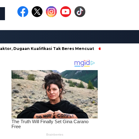
aan Kualifikasi Tak Beres Mencuat
Borong Proyek di Dinas P