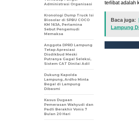
terlibat adalah
Administrasi Organisasi
Kronologi Dump Truck Isi
Baca juga:
Biosolar di SPBU COCO
KM 163A, Pertamina
Lampung Di
Sebut Pengemudi
Memaksa
Anggota DPRD Lampung
Tetap Apresiasi
Disdikbud Meski
Putranya Gagal Seleksi,
Sistem CAT Dinilai Adil
Dukung Kapolda
Lampung, Ardho Minta
Begal di Lampung
Dibasmi
Kasus Dugaan
Pemerasan Wahyudi dan
Padli Berakhir Vonis 7
Bulan 20 Hari