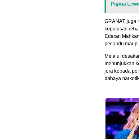
Papua Lewat
GRANAT juga m
keputusan reha
Edaran Mahkam
pecandu maupun
Melalui desak
menunjukkan ke
jera kepada pen
bahaya narkoti