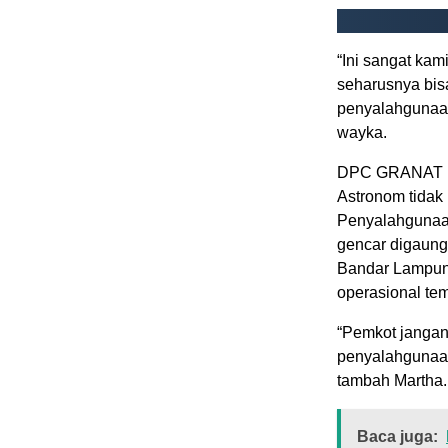
“Ini sangat kam
seharusnya bisa
penyalahgunaan
wayka.
DPC GRANAT me
Astronom tida
Penyalahgunaan
gencar digaung
Bandar Lampung
operasional tem
“Pemkot jangan
penyalahgunaan
tambah Martha.
Baca juga: