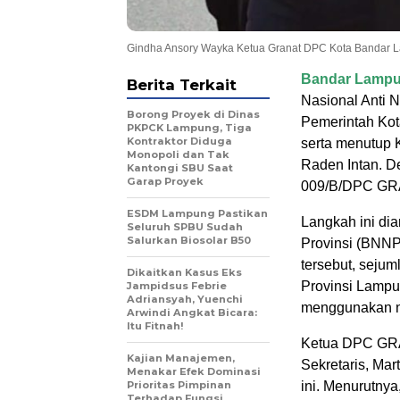
Gindha Ansory Wayka Ketua Granat DPC Kota Bandar
Bandar Lamp
Berita Terkait
Nasional Anti
Borong Proyek di Dinas
Pemerintah Kot
PKPCK Lampung, Tiga
Kontraktor Diduga
serta menutup 
Monopoli dan Tak
Raden Intan. D
Kantongi SBU Saat
Garap Proyek
009/B/DPC GRA
ESDM Lampung Pastikan
Langkah ini di
Seluruh SPBU Sudah
Salurkan Biosolar B50
Provinsi (BNNP
tersebut, seju
Dikaitkan Kasus Eks
Provinsi Lampun
Jampidsus Febrie
Adriansyah, Yuenchi
menggunakan n
Arwindi Angkat Bicara:
Itu Fitnah!
Ketua DPC GRA
Kajian Manajemen,
Sekretaris, Mar
Menakar Efek Dominasi
Prioritas Pimpinan
ini. Menurutnya
Terhadap Fungsi