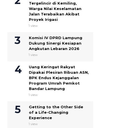
Tergelincir di Kemiling,
Warga Nilai Keselamatan
Jalan Terabaikan Akibat
Proyek Irigasi
1 view
Komisi IV DPRD Lampung
Dukung Sinergi Kesiapan
Angkutan Lebaran 2026
1 view
Uang Keringat Rakyat
Dipakai Plesiran Ribuan ASN,
BPK Endus Kejanggalan
Program Umrah Pemkot
Bandar Lampung
1 view
Getting to the Other Side
of a Life-Changing
Experience
1 view