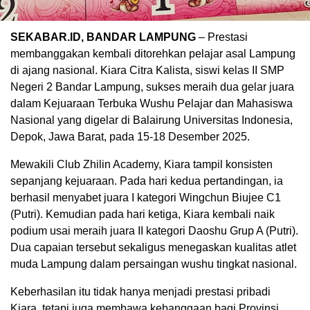
SEKABAR.ID, BANDAR LAMPUNG
– Prestasi
membanggakan kembali ditorehkan pelajar asal Lampung
di ajang nasional. Kiara Citra Kalista, siswi kelas II SMP
Negeri 2 Bandar Lampung, sukses meraih dua gelar juara
dalam Kejuaraan Terbuka Wushu Pelajar dan Mahasiswa
Nasional yang digelar di Balairung Universitas Indonesia,
Depok, Jawa Barat, pada 15-18 Desember 2025.
Mewakili Club Zhilin Academy, Kiara tampil konsisten
sepanjang kejuaraan. Pada hari kedua pertandingan, ia
berhasil menyabet juara I kategori Wingchun Biujee C1
(Putri). Kemudian pada hari ketiga, Kiara kembali naik
podium usai meraih juara II kategori Daoshu Grup A (Putri).
Dua capaian tersebut sekaligus menegaskan kualitas atlet
muda Lampung dalam persaingan wushu tingkat nasional.
Keberhasilan itu tidak hanya menjadi prestasi pribadi
Kiara, tetapi juga membawa kebanggaan bagi Provinsi