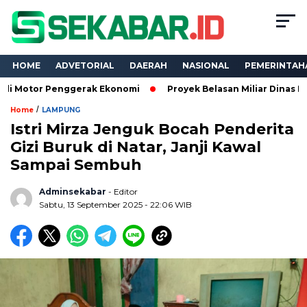
HOME
ADVETORIAL
DAERAH
NASIONAL
PEMERINTAH
Penggerak Ekonomi
Proyek Belasan Miliar Dinas PKPCK Lampun
/
Home
LAMPUNG
Istri Mirza Jenguk Bocah Penderita
Gizi Buruk di Natar, Janji Kawal
Sampai Sembuh
Adminsekabar
- Editor
Sabtu, 13 September 2025 - 22:06 WIB