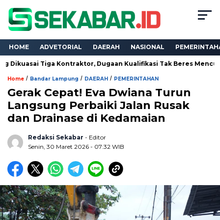
HOME
ADVETORIAL
DAERAH
NASIONAL
PEMERINTAH
Tiga Kontraktor, Dugaan Kualifikasi Tak Beres Mencuat
Boro
/
/
/
Home
Bandar Lampung
DAERAH
PEMERINTAHAN
Gerak Cepat! Eva Dwiana Turun
Langsung Perbaiki Jalan Rusak
dan Drainase di Kedamaian
Redaksi Sekabar
- Editor
Senin, 30 Maret 2026 - 07:32 WIB