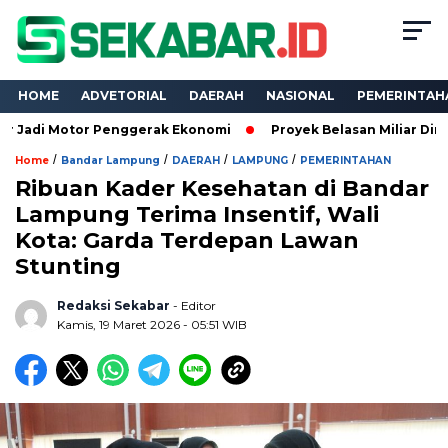
HOME
ADVETORIAL
DAERAH
NASIONAL
PEMERINTAH
tor Penggerak Ekonomi
Proyek Belasan Miliar Dinas PKPCK La
/
/
/
/
Home
Bandar Lampung
DAERAH
LAMPUNG
PEMERINTAHAN
Ribuan Kader Kesehatan di Bandar
Lampung Terima Insentif, Wali
Kota: Garda Terdepan Lawan
Stunting
Redaksi Sekabar
- Editor
Kamis, 19 Maret 2026 - 05:51 WIB