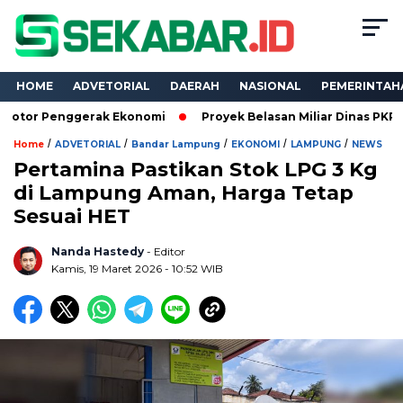
HOME
ADVETORIAL
DAERAH
NASIONAL
PEMERINTAH
ggerak Ekonomi
Proyek Belasan Miliar Dinas PKPCK Lampung D
/
/
/
/
/
Home
ADVETORIAL
Bandar Lampung
EKONOMI
LAMPUNG
NEWS
Pertamina Pastikan Stok LPG 3 Kg
di Lampung Aman, Harga Tetap
Sesuai HET
Nanda Hastedy
- Editor
Kamis, 19 Maret 2026 - 10:52 WIB