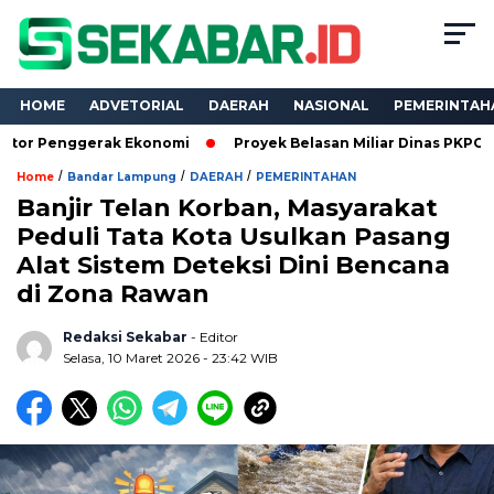
HOME
ADVETORIAL
DAERAH
NASIONAL
PEMERINTAH
erak Ekonomi
Proyek Belasan Miliar Dinas PKPCK Lampung Dik
/
/
/
Home
Bandar Lampung
DAERAH
PEMERINTAHAN
Banjir Telan Korban, Masyarakat
Peduli Tata Kota Usulkan Pasang
Alat Sistem Deteksi Dini Bencana
di Zona Rawan
Redaksi Sekabar
- Editor
Selasa, 10 Maret 2026 - 23:42 WIB